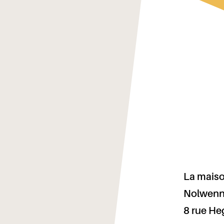
La
maison
de
la
tortue
La maiso
Nolwenn 
8 rue He